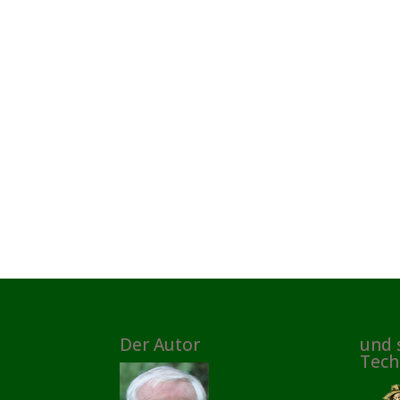
Der Autor
und 
Tech