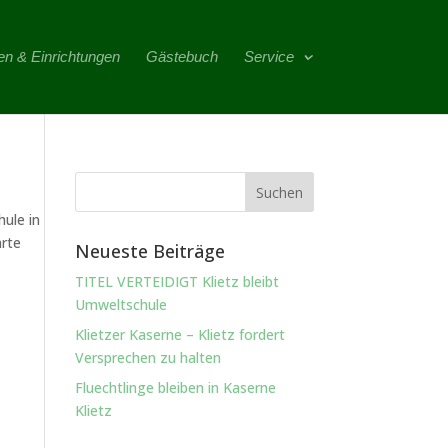
en & Einrichtungen
Gästebuch
Service
ule in
hrte
Neueste Beiträge
TITEL VERTEIDIGT Klietz bleibt
Umweltschule
Klietzer Kaserne – Klietz fordert
Versprechen zu halten
Fluechtlinge bleiben in Kaserne
Klietz