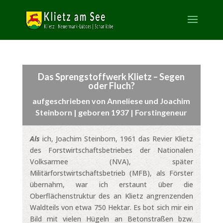
Das Sprengstoffwerk Klietz – Segen
oder Fluch?
aufgeschrieben von Anneliese und Joachim
Steinborn |
geboren 1937 |
Forstingeneur
Als
ich, Joachim Steinborn, 1961 das Revier Klietz
des Forstwirtschaftsbetriebes der Nationalen
Volksarmee (NVA), später
Militärforstwirtschaftsbetrieb (MFB), als Förster
übernahm, war ich erstaunt über die
Oberflächenstruktur des an Klietz angrenzenden
Waldteils von etwa 750 Hektar. Es bot sich mir ein
Bild mit vielen Hügeln an Betonstraßen bzw.