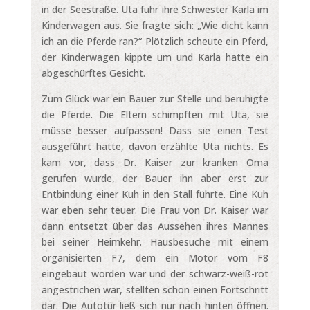
in der Seestraße. Uta fuhr ihre Schwester Karla im
Kinderwagen aus. Sie fragte sich: „Wie dicht kann
ich an die Pferde ran?“ Plötzlich scheute ein Pferd,
der Kinderwagen kippte um und Karla hatte ein
abgeschürftes Gesicht.
Zum Glück war ein Bauer zur Stelle und beruhigte
die Pferde. Die Eltern schimpften mit Uta, sie
müsse besser aufpassen! Dass sie einen Test
ausgeführt hatte, davon erzählte Uta nichts. Es
kam vor, dass Dr. Kaiser zur kranken Oma
gerufen wurde, der Bauer ihn aber erst zur
Entbindung einer Kuh in den Stall führte. Eine Kuh
war eben sehr teuer. Die Frau von Dr. Kaiser war
dann entsetzt über das Aussehen ihres Mannes
bei seiner Heimkehr. Hausbesuche mit einem
organisierten F7, dem ein Motor vom F8
eingebaut worden war und der schwarz-weiß-rot
angestrichen war, stellten schon einen Fortschritt
dar. Die Autotür ließ sich nur nach hinten öffnen.