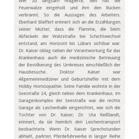
Wer zu langsam reagierte, den hat die
Feuerwalze eingeholt und ihm den Rücken
verbrannt. So die Aussagen des Arbeiters.
Eberhard Blaffert erinnert sich an die Erzählungen
seiner Mutter, dass die Flamme, die beim
Abfackeln der Walzstraße bei Schichtwechsel
entstand, am Horizont bis Lübars sichtbar war.
Dr. Kaiser oblag neben der Verantwortung für das
Krankenhaus auch die medizinische Betreuung
der Bevölkerung des Umkreises einschließlich der
Hausbesuche. Doktor Kaiser war
Allgemeinmediziner und Geburtshelfer mit dem
Hobby Homöopathie. Seine Familie wohnte in der
Seestraße 24, gleich neben dem Krankenhaus. Im
Garagenkomplex der Seestraße war die rechte
Garage als Leichenhalle eingerichtet, wie sich die
Tochter von Dr. Kaiser, Dr. Uta Reißlandt,
erinnert, da sie heimlich den Leichentransport
beobachtete. Wenn Dr. Kaiser Sprechstunden
abhielt, parkten Pferdefuhrwerke in langer Reihe