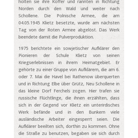
holten sie ihre Koffer und rannten in Richtung
Norden durch den Wald und weiter nach
Schollene. Die Polnische Armee, die am
04.05.1945 Klietz besetzte, wurde am nächsten
Tag von der Roten Armee abgelöst. Das Werk
beendete damit die Pulverproduktion.
1975 berichtete ein sowjetischer Aufklärer den
Pionieren der Schule Klietz von seinen
Kriegserlebnissen in ihrem Heimatgebiet. Er
gehörte zu einer Gruppe von Aufklärern, die am 6.
oder 7. Mai die Havel bei Rathenow überquerten
und in Richtung Elbe über Grütz, Neu Schollene in
das kleine Dorf Ferchels zogen. Hier trafen sie
russische Flüchtlinge, die ihnen erzählten, dass
sich in der Gegend vor Klietz ein unterirdisches
Werk befände und in den Bunkern viele
ausländische Arbeiter eingesperrt seien. Die
Aufklärer beeilten sich, dorthin zu kommen. Ohne
die Straße zu benutzen, begaben sie sich durch