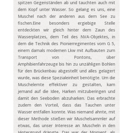
spitzen Gegenständen ab und tauchten auch mit
dem Kopf unter Wasser. So gelang es uns, eine
Muschel nach der anderen aus dem See zu
fischen.Eine besonders ergiebige Stelle
entdeckten wir gleich hinter dem Zaun des
Wasserplatzes, dem Teil des NVA-Objektes, in
dem die Technik des Pionierregimentes vom G 5,
einem damals modernen Lkw mit Aufbauten zum
Transport von Pontons, über
Amphibienfahrzeuge bis hin zu unzähligen Bohlen
für den Brückenbau abgestellt und alles gelagert
wurde, was diese Spezialeinheit benötigte. Um die
Muschelernte effektiver zu gestalten, kam
jemand auf die Idee, Harken mitzuberingen und
damit den Seeboden abzuharken. Das erbrachte
zudem den Vorteil, dass das Tauchen unter
Wasser entfallen konnte. Was niemand ahnte, mit
dieser Methode stießen wir Muschelsammler auf
etwas, das unser Interesse an Muscheln in den
Hintergrund drängte. Das war der Moment, als