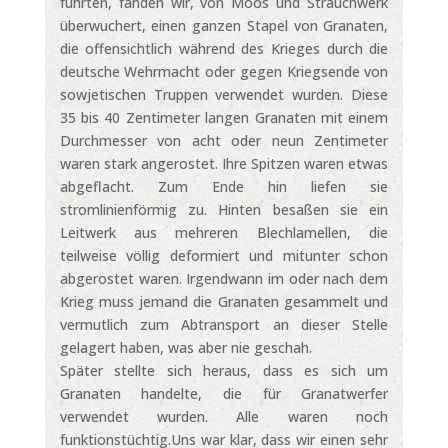
führten, fanden wir, von Moos und Strauchwerk
überwuchert, einen ganzen Stapel von Granaten,
die offensichtlich während des Krieges durch die
deutsche Wehrmacht oder gegen Kriegsende von
sowjetischen Truppen verwendet wurden. Diese
35 bis 40 Zentimeter langen Granaten mit einem
Durchmesser von acht oder neun Zentimeter
waren stark angerostet. Ihre Spitzen waren etwas
abgeflacht. Zum Ende hin liefen sie
stromlinienförmig zu. Hinten besaßen sie ein
Leitwerk aus mehreren Blechlamellen, die
teilweise völlig deformiert und mitunter schon
abgerostet waren. Irgendwann im oder nach dem
Krieg muss jemand die Granaten gesammelt und
vermutlich zum Abtransport an dieser Stelle
gelagert haben, was aber nie geschah.
Später stellte sich heraus, dass es sich um
Granaten handelte, die für Granatwerfer
verwendet wurden. Alle waren noch
funktionstüchtig.Uns war klar, dass wir einen sehr