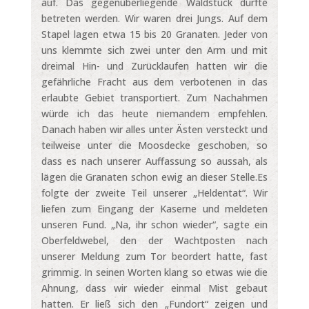
auf. Das gegenüberliegende Waldstück durfte
betreten werden. Wir waren drei Jungs. Auf dem
Stapel lagen etwa 15 bis 20 Granaten. Jeder von
uns klemmte sich zwei unter den Arm und mit
dreimal Hin- und Zurücklaufen hatten wir die
gefährliche Fracht aus dem verbotenen in das
erlaubte Gebiet transportiert. Zum Nachahmen
würde ich das heute niemandem empfehlen.
Danach haben wir alles unter Ästen versteckt und
teilweise unter die Moosdecke geschoben, so
dass es nach unserer Auffassung so aussah, als
lägen die Granaten schon ewig an dieser Stelle.Es
folgte der zweite Teil unserer „Heldentat“. Wir
liefen zum Eingang der Kaserne und meldeten
unseren Fund. „Na, ihr schon wieder“, sagte ein
Oberfeldwebel, den der Wachtposten nach
unserer Meldung zum Tor beordert hatte, fast
grimmig. In seinen Worten klang so etwas wie die
Ahnung, dass wir wieder einmal Mist gebaut
hatten. Er ließ sich den „Fundort“ zeigen und