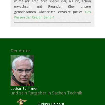
wurde mir erst Jahre später klar, als ich, schon
erwachsen, mit Freunden über unsere
gemeinsamen Abenteuer erzählte.Quelle:
Das
Wissen der Region Band 4
Der Autor
Lothar Schirmer
und sein Ratgeber in Sachen Technik
Rüdiger Baldauf