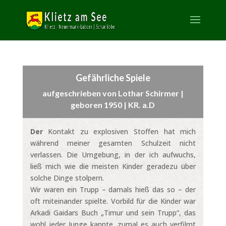
Gefährliche Spiele
aufgeschrieben von Lothar Schirmer |
geboren 1950 | KR. a.D
Der
Kontakt zu explosiven Stoffen hat mich
während meiner gesamten Schulzeit nicht
verlassen. Die Umgebung, in der ich aufwuchs,
ließ mich wie die meisten Kinder geradezu über
solche Dinge stolpern.
Wir waren ein Trupp – damals hieß das so – der
oft miteinander spielte. Vorbild für die Kinder war
Arkadi Gaidars Buch „Timur und sein Trupp“, das
wohl jeder Junge kannte, zumal es auch verfilmt