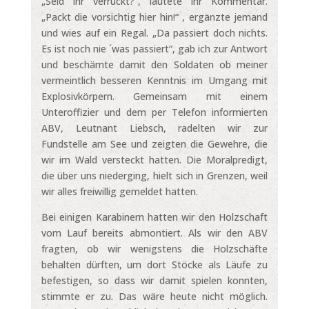
„Seid ihr verrückt?“, lautete ihr Kommentar.
„Packt die vorsichtig hier hin!“ , ergänzte jemand
und wies auf ein Regal. „Da passiert doch nichts.
Es ist noch nie ´was passiert“, gab ich zur Antwort
und beschämte damit den Soldaten ob meiner
vermeintlich besseren Kenntnis im Umgang mit
Explosivkörpern. Gemeinsam mit einem
Unteroffizier und dem per Telefon informierten
ABV, Leutnant Liebsch, radelten wir zur
Fundstelle am See und zeigten die Gewehre, die
wir im Wald versteckt hatten. Die Moralpredigt,
die über uns niederging, hielt sich in Grenzen, weil
wir alles freiwillig gemeldet hatten.
Bei einigen Karabinern hatten wir den Holzschaft
vom Lauf bereits abmontiert. Als wir den ABV
fragten, ob wir wenigstens die Holzschäfte
behalten dürften, um dort Stöcke als Läufe zu
befestigen, so dass wir damit spielen konnten,
stimmte er zu. Das wäre heute nicht möglich.