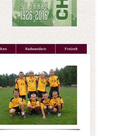
iten
Radwandern
Freizeit