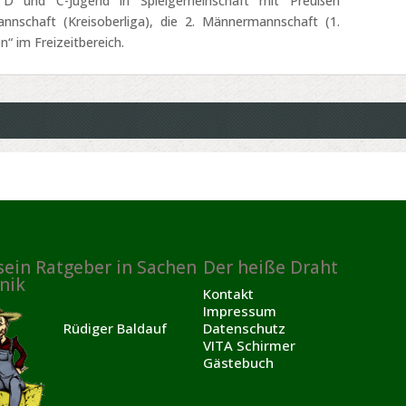
D und C-Jugend in Spielgemeinschaft mit Preußen
nschaft (Kreisoberliga), die 2. Männermannschaft (1.
n“ im Freizeitbereich.
sein Ratgeber in Sachen
Der heiße Draht
nik
Kontakt
Impressum
Rüdiger Baldauf
Datenschutz
VITA Schirmer
Gästebuch