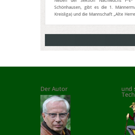
Neben der Sektion Nachwuchs F-E- 
Schönhausen, gibt es die 1. Männerman
Kreisliga) und die Mannschaft „Alte Herre
Der Autor
und 
Tech