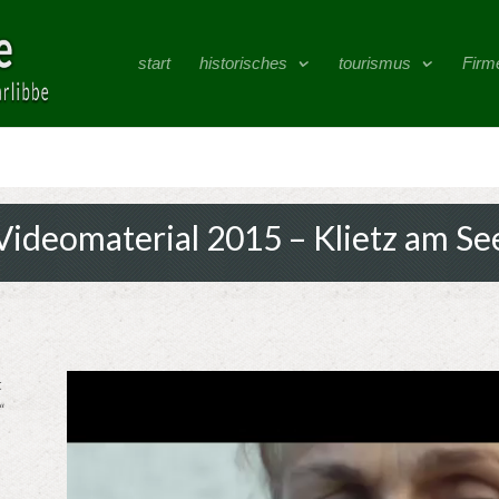
start
historisches
tourismus
Firm
Videomaterial 2015 – Klietz am Se
t
“